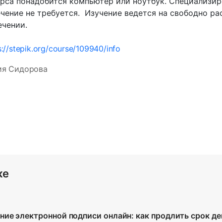
рса понадобится компьютер или ноутбук. Специализи
чение не требуется. Изучение ведется на свободно р
чении.
s://stepik.org/course/109940/info
ия Сидорова
же
ие электронной подписи онлайн: как продлить срок де