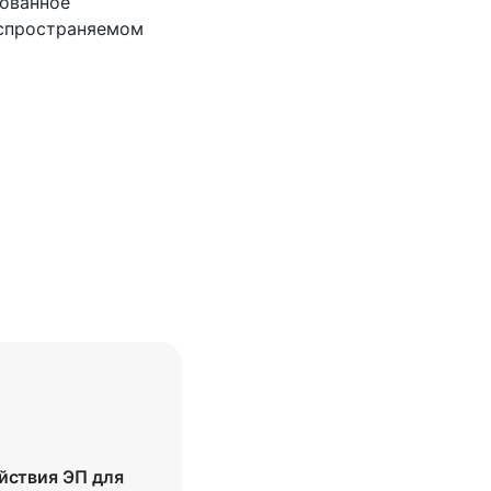
рованное
аспространяемом
йствия ЭП для