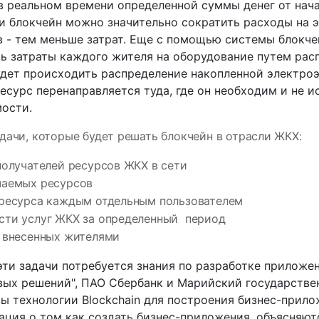
в реальном времени определенной суммы денег от нача
 блокчейн можно значительно сократить расходы на 
 - тем меньше затрат. Еще с помощью системы блокче
ь затраты каждого жителя на оборудование путем рас
удет происходить распределение накопленной электроэ
сурс перенаправляется туда, где он необходим и не ис
мости.
дачи, которые будет решать блокчейн в отрасли ЖКХ:
получателей ресурсов ЖКХ в сети
чаемых ресурсов
 ресурса каждым отдельным пользователем
сти услуг ЖКХ за определенный период
, внесенных жителями
эти задачи потребуется знания по разработке приложе
ых решений", ПАО Сбербанк и Марийский государстве
ы технологии Blockchain для построения бизнес-прилож
ция о том как создать бизнес-приложения, объясняют