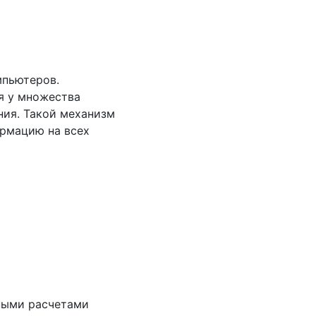
мпьютеров.
я у множества
ния. Такой механизм
ормацию на всех
ными расчетами