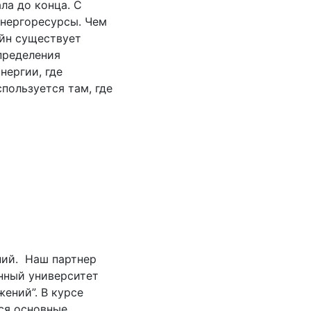
ла до конца. С
энергоресурсы. Чем
йн существует
пределения
нергии, где
пользуется там, где
ний. Наш партнер
нный университет
ений”. В курсе
ся основные